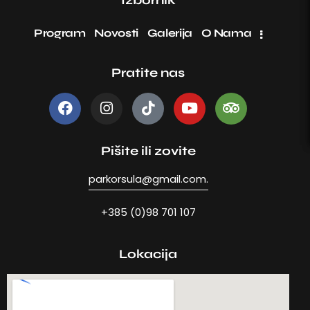
Izbornik
Program
Novosti
Galerija
O Nama
Pratite nas
Pišite ili zovite
parkorsula@gmail.com.
+385 (0)98 701 107
Lokacija