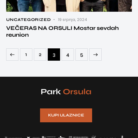
19 srpnja, 2024
UNCATEGORIZED
VEČERAS NA ORSULI Mostar sevdah
reunion
1
2
3
>
4
5
Park
Orsula
KUPI ULAZNICE