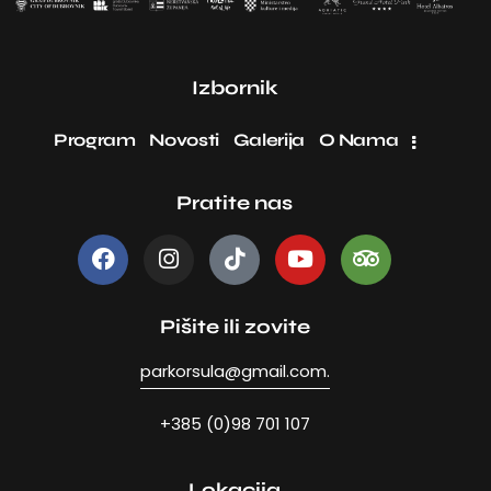
Izbornik
Program
Novosti
Galerija
O Nama
Pratite nas
Pišite ili zovite
parkorsula@gmail.com.
+385 (0)98 701 107
Lokacija