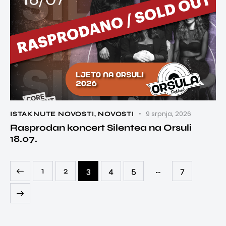
9 srpnja, 2026
ISTAKNUTE NOVOSTI
,
NOVOSTI
Rasprodan koncert Silentea na Orsuli
18.07.
…
1
2
3
4
5
7