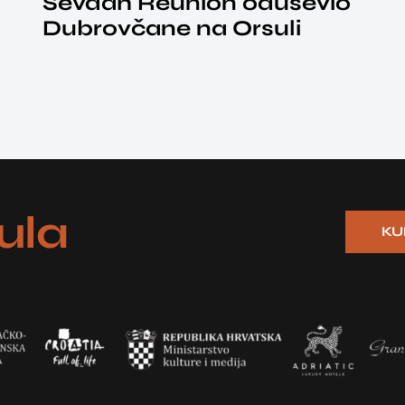
Sevdah Reunion oduševio
Dubrovčane na Orsuli
ula
KU