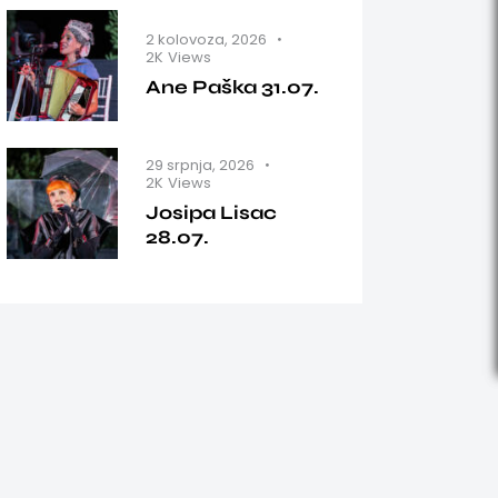
2 kolovoza, 2026
2K
Views
Ane Paška 31.07.
29 srpnja, 2026
2K
Views
Josipa Lisac
28.07.