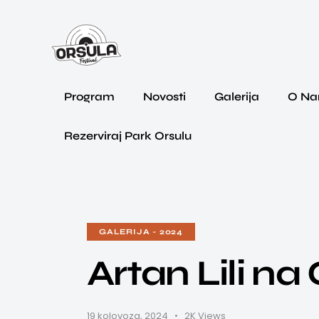
Program
Novosti
Galerija
O N
Rezerviraj Park Orsulu
GALERIJA - 2024
Artan Lili na 
19 kolovoza, 2024
2K
Views