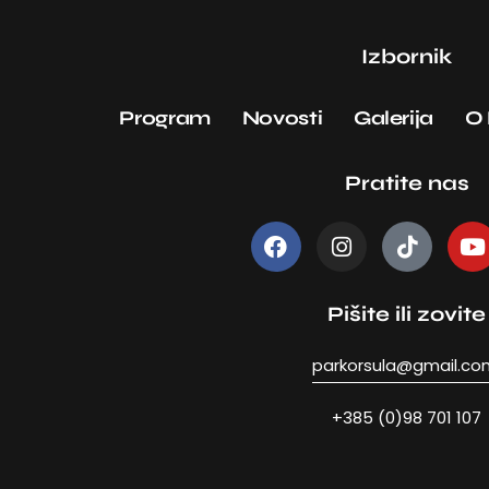
Izbornik
Program
Novosti
Galerija
O
Pratite nas
Pišite ili zovite
parkorsula@gmail.co
+385 (0)98 701 107