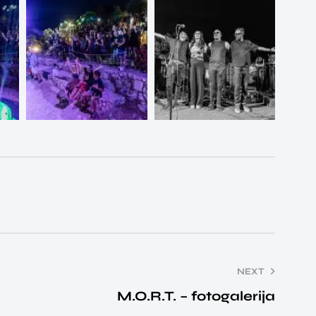
NEXT
M.O.R.T. – fotogalerija