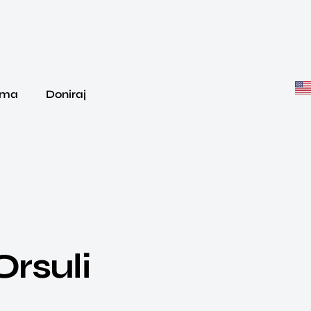
ama
Doniraj
Orsuli