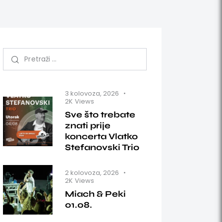
3 kolovoza, 2026
2K
Views
Sve što trebate
znati prije
koncerta Vlatko
Stefanovski Trio
2 kolovoza, 2026
2K
Views
Miach & Peki
01.08.