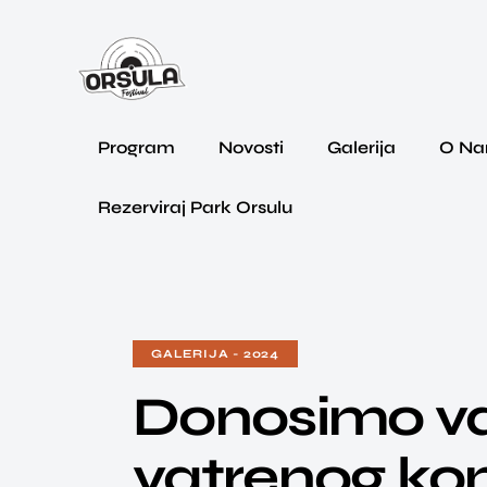
Program
Novosti
Galerija
O N
Rezerviraj Park Orsulu
GALERIJA - 2024
Donosimo va
vatrenog kon