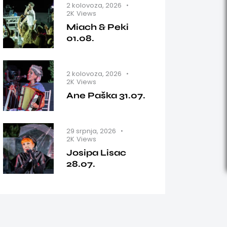
2 kolovoza, 2026
2K
Views
Miach & Peki
01.08.
2 kolovoza, 2026
2K
Views
Ane Paška 31.07.
29 srpnja, 2026
2K
Views
Josipa Lisac
28.07.