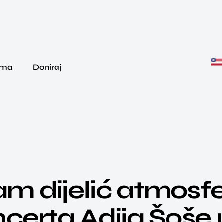
ama
Doniraj
m dijelić atmosfe
certa Adija Šoše 