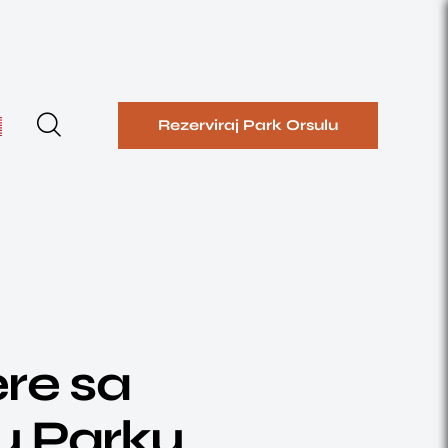
Rezerviraj Park Orsulu
re sa
u Parku