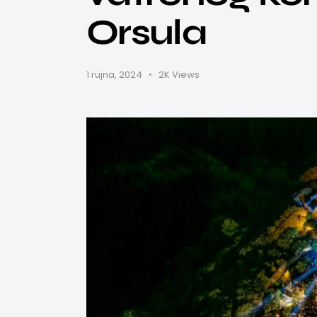
Orsula
1 rujna, 2024
2K
Views