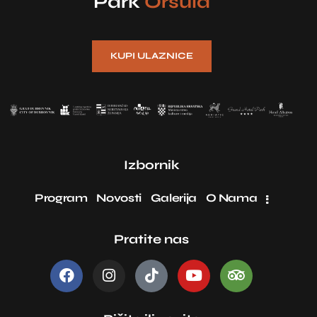
Park
Orsula
KUPI ULAZNICE
Izbornik
Program
Novosti
Galerija
O Nama
Pratite nas