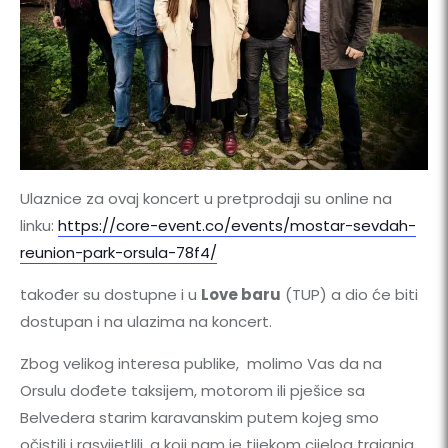
Ulaznice za ovaj koncert u pretprodaji su online na
linku:
https://core-event.co/events/mostar-sevdah-
reunion-park-orsula-78f4/
također su dostupne i u
Love baru
(TUP) a dio će biti
dostupan i na ulazima na koncert.
Zbog velikog interesa publike, molimo Vas da na
Orsulu dođete taksijem, motorom ili pješice sa
Belvedera starim karavanskim putem kojeg smo
očistili i rasvijetlili, a koji nam je tijekom cijelog trajanja