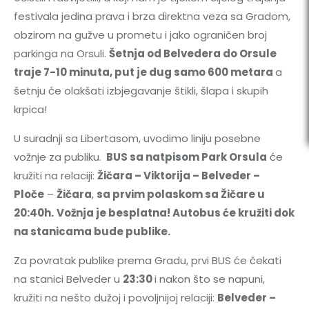
festivala jedina prava i brza direktna veza sa Gradom,
obzirom na gužve u prometu i jako ograničen broj
parkinga na Orsuli.
Šetnja od Belvedera do Orsule
traje 7-10 minuta
, put je dug samo 600 metara
a
šetnju će olakšati izbjegavanje štikli, šlapa i skupih
krpica!
U suradnji sa Libertasom, uvodimo liniju posebne
vožnje za publiku.
BUS sa natpisom Park Orsula
će
kružiti na relaciji:
Žičara – Viktorija – Belveder –
Ploče
–
Žičara
,
sa prvim polaskom sa
Ž
ičare u
20:40h
.
Vožnja je besplatna! Autobus će kružiti dok
na stanicama bude publike.
Za povratak publike prema Gradu, prvi BUS će čekati
na stanici Belveder u
23:30
i nakon što se napuni,
kružiti na nešto dužoj i povoljnijoj relaciji:
Belveder –