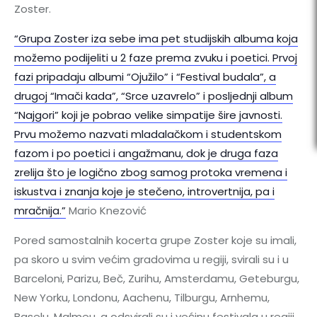
Zoster.
“Grupa Zoster iza sebe ima pet studijskih albuma koja
možemo podijeliti u 2 faze prema zvuku i poetici. Prvoj
fazi pripadaju albumi “Ojužilo” i “Festival budala”, a
drugoj “Imači kada”, “Srce uzavrelo” i posljednji album
“Najgori” koji je pobrao velike simpatije šire javnosti.
Prvu možemo nazvati mladalačkom i studentskom
fazom i po poetici i angažmanu, dok je druga faza
zrelija što je logično zbog samog protoka vremena i
iskustva i znanja koje je stečeno, introvertnija, pa i
mračnija.”
Mario Knezović
Pored samostalnih kocerta grupe Zoster koje su imali,
pa skoro u svim većim gradovima u regiji, svirali su i u
Barceloni, Parizu, Beč, Zurihu, Amsterdamu, Geteburgu,
New Yorku, Londonu, Aachenu, Tilburgu, Arnhemu,
Baselu, Malmeu, a odsvirali su i većinu festivala u regiji,