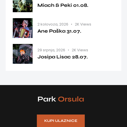
Miach & Peki 01.08.
2 kolovoza, 2026
2K
Views
Ane Paška 31.07.
29 srpnja, 2026
2K
Views
Josipa Lisac 28.07.
Park
Orsula
KUPI ULAZNICE